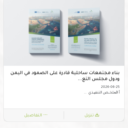
بناء مجتمعات ساحلية قادرة على الصمود في اليمن
ودول مجلس التع...
2026-06-25
أ اﳌﻠﺨــﺺ اﻟﺘﻨﻔﯿـﺬي ...
تنزيل
التفاصيل