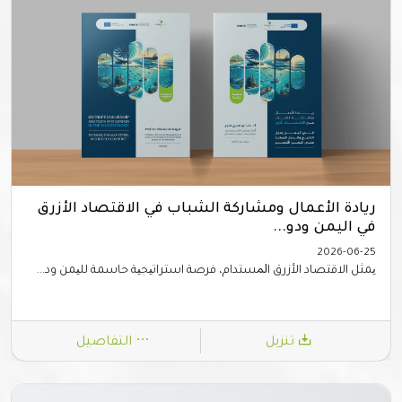
ريادة الأعمال ومشاركة الشباب في الاقتصاد الأزرق
في اليمن ودو...
2026-06-25
ﯾﻤﺜﻞ اﻻﻗﺘﺼﺎد اﻷزرق اﳌﺴﺘﺪام، ﻓﺮﺻﺔ اﺳﺘﺮاﺗﯿﺠﯿﺔ ﺣﺎﺳﻤﺔ ﻟﻠﯿﻤﻦ ود...
تنزيل
التفاصيل