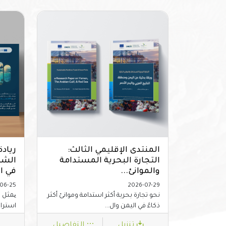
المنتدى الإقليمي الثالث:
رياد
التجارة البحرية المستدامة
الشب
والموانئ...
في ال
06-25
2026-07-29
نحو تجارة بحرية أكثر استدامة وموانئ أكثر
ﯾﻤﺜﻞ 
ذكاءً في اليمن وال...
اﺳﺘﺮاﺗ
تنزيل
التفاصيل