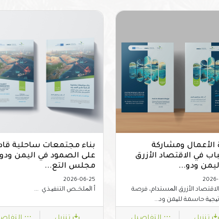
ة الأعمال ومشاركة
بناء مجتمعات ساحلية قاد
اب في الاقتصاد الأزرق
على الصمود في اليمن ودو
يمن ودو...
مجلس التع...
2026-06-25
2026-
اﻻﻗﺘﺼﺎد اﻷزرق اﳌﺴﺘﺪام، ﻓﺮﺻﺔ
أ اﳌﻠﺨــﺺ اﻟﺘﻨﻔﯿـﺬي ...
ﯿﺠﯿﺔ ﺣﺎﺳﻤﺔ ﻟﻠﯿﻤﻦ ود...
تنزيل
التفاصيل
تنزيل
التفاص