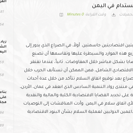
القر
مستدام في اليمن
81 مشاهد
تحميلات
وقت القراءة:
0 Minutes
54 التحمي
رياد
 اقتصاديتين حاسمتين. أولاً، في الصراع الذي يدور إلى
الشب
اليم
وزيع هذه الموارد والسيطرة عليها وتقاسمها أن تصنع
ا بشكل مباشر خلال المفاوضات. ثانياً، عندما تفتقر
59 مشاهد
ار الاقتصادي الشامل، فمن الممكن أن تستأنف الحرب خلال
158 التح
راع بعد توقيع اتفاق السلام تتأكد من خلال عدة أحداث
ي منتدى رواد التنمية السادس الذي انعقد في عمان، الأردن،
بناء
يناير 2020، ركز رواد التنمية على تحديد القضايا الاقتصادية الكلية والمالية والنقدية
على 
مجلس
ح لأي اتفاق سلام في اليمن. وأدت المناقشات إلى التوصيات
داعمين الدوليين لعملية السلام بشأن البنود الاقتصادية
94 مشاهد
89 التحمي