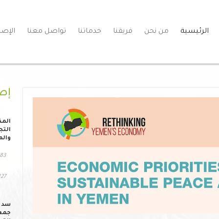
الرئيسية
من نحن
فريقنا
خدماتنا
تواصل معنا
الإصد
إص
المن
التج
والم
83 مشاهد
127 التحم
سد ا
جمعي