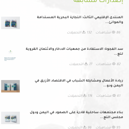
إصدارات مشابهة
المنتدى الإقليمي الثالث: التجارة البحرية المستدامة
والموانئ...
86 مشاهدات
132 التحميلات
سد الفجوة: الاستفادة من جمعيات الادخار والائتمان القروية
لتع...
82 مشاهدات
77 التحميلات
ريادة الأعمال ومشاركة الشباب في الاقتصاد الأزرق في
اليمن ودو...
61 مشاهدات
174 التحميلات
بناء مجتمعات ساحلية قادرة على الصمود في اليمن ودول
مجلس التع...
95 مشاهدات
96 التحميلات