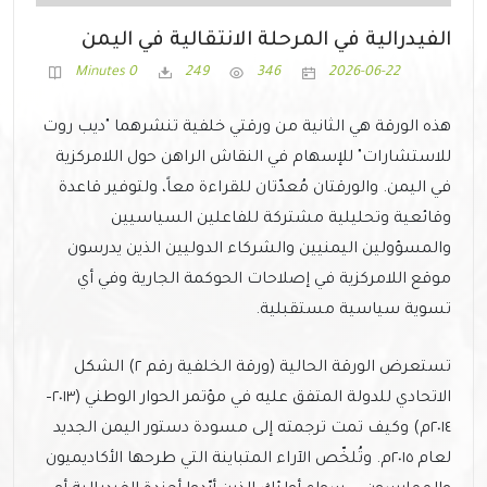
الفيدرالية في المرحلة الانتقالية في اليمن
0 Minutes
249
346
2026-06-22
هذه الورقة هي الثانية من ورقتي خلفية تنشرهما "ديب روت
للاستشارات" للإسهام في النقاش الراهن حول اللامركزية
في اليمن. والورقتان مُعدّتان للقراءة معاً، ولتوفير قاعدة
وقائعية وتحليلية مشتركة للفاعلين السياسيين
والمسؤولين اليمنيين والشركاء الدوليين الذين يدرسون
موقع اللامركزية في إصلاحات الحوكمة الجارية وفي أي
تسوية سياسية مستقبلية.
تستعرض الورقة الحالية (ورقة الخلفية رقم ٢) الشكل
الاتحادي للدولة المتفق عليه في مؤتمر الحوار الوطني (٢٠١٣–
٢٠١٤م) وكيف تمت ترجمته إلى مسودة دستور اليمن الجديد
لعام ٢٠١٥م. وتُلخّص الآراء المتباينة التي طرحها الأكاديميون