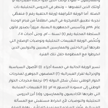
والممارسون — سواء أولئك الذين أيّدوا أجندة الفيدرالية أو
أولئك الذين انتقدوها — وتنظر في الدروس التحليلية ذات
الصلة. أما الورقة المُرافِقة (ورقة الخلفية رقم ١) فتغطّي
تجربة تطبيق اللامركزية في اليمن انطلاقاً من قيام الوحدة
عام ١٩٩٠م وتأسيس الجمهورية اليمنية، مروراً بصدور قانون
السلطة المحلية رقم (٤) لسنة ٢٠٠٠م، وحتى أحداث ٢٠١١،
وتُلخّص الورقة التقييمات التحليلية وتوصيات الإصلاح التي
طرحها أبرز الباحثين والممارسين اليمنيين والدوليين الذين
انخرطوا مع المنظومة خلال تلك الفترة.
تسير الورقة الحالية في خمسة أجزاء: (١) الأصول السياسية
والإجرائية لقرار الفيدرالية؛ (٢) المضمون الجوهري لمخرجات
الحوار الوطني بشأن شكل الدولة؛ (٣) ترجمة مخرجات الحوار
الوطني إلى مسودة الدستور ٢٠١٥م؛ (٤) التقييمات المتباينة
التي طرحها الأكاديميون والممارسون؛ و(٥) أبرز الدروس
التحليلية والتوصيات لأي انخراط مستقبلي مع المسألة
الفيدرالية. وتُورَد المراجع المعتمدة كاملةً في نهاية الورقة.