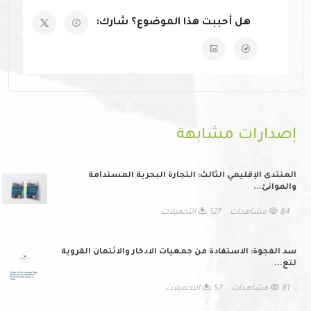
هل أحببت هذا الموضوع؟ شارك:
إصدارات مشابهة
المنتدى الإقليمي الثالث: التجارة البحرية المستدامة
والموانئ...
84 مشاهدات
127 التحميلات
سد الفجوة: الاستفادة من جمعيات الادخار والائتمان القروية
لتع...
81 مشاهدات
57 التحميلات