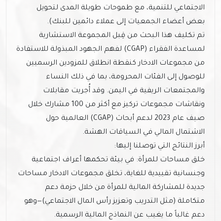
الاجتماعي للتنمية، مع طموحات طويلة المدى لتحويل
بعض أعضاء الجمعيات إلى عملاء دائمين للبنك).
تم تكليف هذا البحث من قِبل المجموعة الاستشارية
لمساعدة الفقراء (CGAP) لفهم الجهود المبذولة للاستفادة
من مجموعات الادخار كنقطة انطلاق للمزودين الرسميين
للوصول إلى الفئات المحرومة، بما في ذلك النساء
والمجتمعات الريفية في اليمن. وقد أُجريت مقابلات
ونقاشات مجموعات تركيز مع أكثر من 100 مشارك خلال
صيف عام 2023 لدعم أبحاث (CGAP) العالمية حول
الاشتمال المالي في السياقات الهشة.
أبرز النتائج التي توصلنا إليها:
خلق مساحات للمرأة: في بيئة تحكمها أعراف اجتماعية
وجنسانية تقييدية للغاية، تخلق مجموعات الادخار مساحات
جديدة للمشاركة المالية للمرأة من خلال حزمة دعم
متكاملة (مثل التدريب وتعزيز رأس المال الاجتماعي)—وهو
دعم غالباً ما يغيب عن النماذج المالية الرسمية.