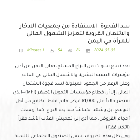
سد الفجوة: الاستفادة من جمعيات الادخار
والائتمان القروية لتعزيز الشمول المالي
للمرأة في اليمن
1 Minutes
54
81
2024-05-05
بعد تسع سنوات من النزاع المسلح، يعاني اليمن من أدنى
مؤشرات التنمية البشرية والاشتمال المالي في العالم.
وعلى الرغم من الجهود المبذولة لسد فجوة الاشتمال
المالي، إلا أن قطاع مؤسسات التمويل الأصغر (MFI)—الذي
يقتصر حالياً على 81,000 قرض قائم فقط—يكافح من أجل
التوسع، بل وشهد انكماشاً منذ بدء النزاع. كما ارتفعت
أحجام القروض، مما أدى إلى تهميش الفئات الأشد فقراً
(الأكثر فقرًا).
وفي ظل هذه الظروف، سعى الصندوق الاجتماعي للتنمية