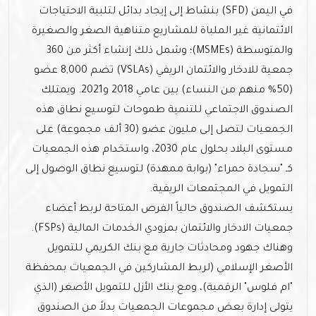
في اليمن (SFD) بنشاط إلى إيجاد بدائل لتلبية الاحتياجات
الائتمانية غير الملباة للمشاريع متناهية الصغر والصغيرة
والمتوسطة (MSMEs)؛ وشمل ذلك إنشاء أكثر من 360
جمعية للادخار والائتمان الريفي (VSLAs) تضم 8,000 عضو
(50% منهم من النساء) بين عامي 2018 و2021. ويمتلك
الصندوق الاجتماعي للتنمية طموحات لتوسيع نطاق هذه
الجمعيات لتصل إلى مليون عضو (30 ألف مجموعة) على
مستوى البلاد بحلول عام 2030، واستخدام هذه الجمعيات
كـ "سجادة حمراء" (بوابة ممهدة) لتوسيع نطاق الوصول إلى
التمويل في المجتمعات الريفية.
يستكشف الصندوق حالياً الفرص المتاحة لربط أعضاء
جمعيات الادخار والائتمان بمزودي الخدمات المالية (FSPs).
وهناك جهود ومحادثات جارية مع بنك الكريمي للتمويل
الأصغر الإسلامي (لربط المشاركين في الجمعيات بمحفظة
"ام فلوس" الرقمية)، ومع بنك الأزل للتمويل الأصغر (الذي
يتولى إدارة بعض مجموعات الجمعيات بدلاً من الصندوق