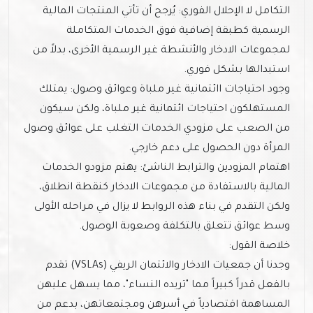
التكامل لا الإحلال الفوري: يُرجح أن تأتي المنتجات المالية
الرسمية كطبقة إضافية فوق الخدمات المتكاملة
لمجموعات الادخار والأنشطة غير الرسمية الأخرى، بدلاً من
استبدالها بشكل فوري.
وجود احتياجات اائتمانية غير ملباة وعوائق وصول: يمتلك
المستهلكون احتياجات ائتمانية غير ملباة، ولكن سيكون
من الصعب على مزودي الخدمات التغلب على عوائق وصول
المرأة دون الحصول على دعم خارجي.
اهتمام المزودين والترابط الناشئ: يهتم مزودو الخدمات
المالية بالاستفادة من مجموعات الادخار كنقطة انطلاق،
ولكن التقدم في بناء هذه الروابط لا يزال في مراحله الأولى
وسط عوائق تتعلق بالتكلفة وصعوبة الوصول.
خلاصة القول:
وجدنا أن جمعيات الادخار والائتمان الريفي (VSLAs) تقدم
بالفعل قدراً كبيراً مما "تريده النساء"، مما يسهل عليهن
المساهمة اقتصادياً في أسرهن ومجتمعاتهن، بدعم من