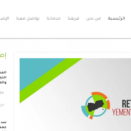
الرئيسية
من نحن
فريقنا
خدماتنا
تواصل معنا
الإصد
إص
المن
التج
والم
84 مشاهد
127 التحم
سد ا
جمعي