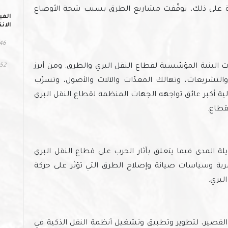
من 100 جسر عبور. علاوة على ذلك، توقّفت مشاريع الطرق بسبب شحة الأوضاع
الفي
الان
346 مش
 البنية المؤسّسية لقطاع النقل البري والطرق. ومن أبرز
252 التح
تشريعات، وتهالك المعدّات والآلات والأصول، وتسرّب
المالية أكبر عائق تواجهه الجهات المنظمة لقطاع النقل البري
قطاع.
ة المدى فيما يتعلق بآثار الحرب على قطاع النقل البري
رية وسياسات صيانة وإصلاح الطرق التي تؤثر على حركة
لبري.
 القصير، لتطوير وتطبيق وتشغيل أنظمة النقل الذكية في