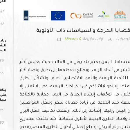
القر
81 مشاهد
57 التحميل
القضايا الحرجة والسياسات ذات الأولوية
تحميلات
وقت القراءة:
0 Minutes
رياد
الشب
اليم
59 مشاهد
 استخداما. اليمن يعتبر بلد ريفي في الغالب حيث يعيش أكثر
140,000 تجمّع سكاني ينتشر في أنحاء الريف، ويحتاج معظمها إلى طرق وتضمّ أكثر
166 التح
 للتنمية الريفية والنمو الاقتصادي العام. وتشكّل الطرق
الريفية تحدّيا كبيرا للتنمية في اليمن؛ إذ لم تُعبّد منها إلا نحو 3,744كم في المناطق الريفية، وهي لا تمثل إلا
بناء
ختلال في توجّهات إنشاء الطرق في اليمن مقارنة بالكثافة
على 
مجلس
فة منذ اندلاعه في زيادة معاناة سفرِ وتنقّلِ المواطنين
يمن وإليها. إضافة إلى ذلك، ارتفعت تكاليف النقل البري
95 مشاهد
أسعار الوقود واتخاذ الطرق البديلة الأطول مسافةً. كما تكبّدت مشاريع
90 التحمي
رق خسائر فادحة نتيجة الصراع تُقدّر بنحو 1.3 مليار دولار أمريكي؛ إذ بلغ إجمالي أطوال الطرق المتضرّرة نحو