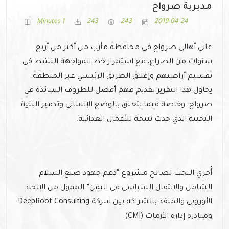
مديرية صرواح
1 Minutes
243
243
2019-04-24
عانى أهالي صرواح في محافظة مأرب من أكثر من أربع
سنوات من الصراع، مع استمرار خط المواجهة النشط في
تقسيم أراضيهم وإغلاق الطريق الرئيسي عبر المنطقة.
يحاول هذا التقرير تقديم فهم أفضل للظروف السائدة في
صرواح، وخاصة فيما يتعلق بالوضع الإنساني وتدمير البنية
التحتية الذي حدث نتيجة للأعمال العدائية.
أُجري البحث لصالح مشروع “دعم جهود صنع السلام
الشامل والانتقال السياسي في اليمن” الممول من الاتحاد
الأوروبي والمنفذ بالشراكة بين شركة DeepRoot Consulting
ومبادرة إدارة الأزمات (CMI).