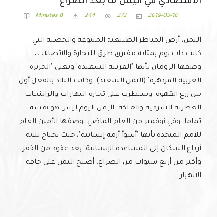
الاقتصادي في اليمن ما بعد الصراع
0 Minutes
244
272
2019-03-10
اليمن، أرض المناظر الطبيعية المتنوعة والخصبة التي
كانت ذات يوم بمثابة مفترق طرق للتجارة والاتصالات،
وصفها الرومان بأنها "العربية السعيدة" وتعني "الجزيرة
العربية المزدهرة" (اليمن السعيد). وكانت البلاد بالفعل أول
من زرع القهوة، وسيطرت على تجارة البهارات والراتنجات
العطرية الشرقية والعلكة. اليمن اليوم ليس هو نفسه
تماما. وفي نوفمبر من العام الماضي، وصفها الأمين العام
للأمم المتحدة بأنها "أسوأ أزمة إنسانية"، حيث يحتاج ثلاثة
أرباع السكان إلى المساعدة الإنسانية. بعد عقود من الفقر،
وأكثر من أربع سنوات من الصراع، أصبح اليمن على حافة
الانهيار.